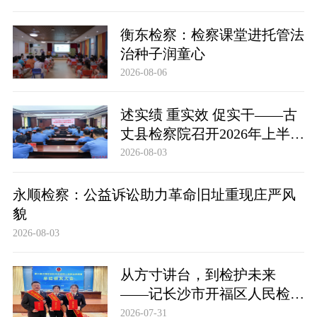
衡东检察：检察课堂进托管法
治种子润童心
2026-08-06
述实绩 重实效 促实干——古
丈县检察院召开2026年上半年
员额检察官述职述廉大会
2026-08-03
永顺检察：公益诉讼助力革命旧址重现庄严风
貌
2026-08-03
从方寸讲台，到检护未来
——记长沙市开福区人民检察
院未检专干孙帷韬
2026-07-31