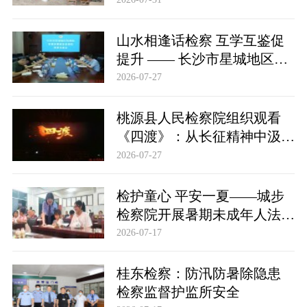
山水相逢话检察 互学互鉴促
提升 —— 长沙市星城地区人
民检察院赴桃源县人民检察院
2026-07-27
开展参观交流
桃源县人民检察院组织观看
《四渡》：从长征精神中汲取
检察奋进力量
2026-07-27
检护童心 平安一夏——城步
检察院开展暑期未成年人法治
关爱活动
2026-07-17
桂东检察：防汛防暑除隐患
检察监督护监所安全