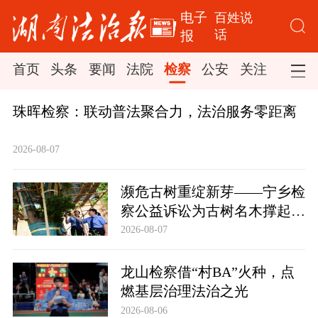
电子
百姓说
话
报
首页
头条
要闻
法院
检察
公安
关注
司法
珠晖检察：联动普法聚合力，法治服务零距离
2026-08-07
濒危古树重绽新芽——宁乡检
察公益诉讼为古树名木撑起法
治“保护伞”
2026-08-07
龙山检察借“村BA”火种，点
燃基层治理法治之光
2026-08-06