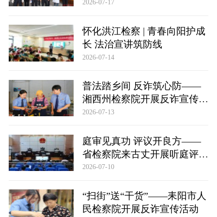
2026-07-17
怀化洪江检察 | 青春向阳护成
长 法治宣讲筑防线
2026-07-14
普法踏乡间 反诈筑心防——
湘西州检察院开展反诈宣传活
动
2026-07-13
庭审见真功 评议开良方——
省检察院来古丈开展听庭评议
活动
2026-07-10
“扫街”送“干货”——耒阳市人
民检察院开展反诈宣传活动