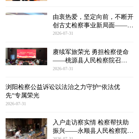
由衷热爱，坚定向前，不断开
创古丈检察事业新局面——古
丈县检察院召开2026年上半年
2026-07-31
办案质效讲评暨重点工作推进
会
赓续军旅荣光 勇担检察使命
——桃源县人民检察院召
开“八一”退役军人座谈会
2026-07-31
浏阳检察公益诉讼以法治之力守护“依法优
先”专属荣光
2026-07-31
入户走访察实情 检察帮扶助
振兴——永顺县人民检察院开
展乡村振兴结对帮扶走访活动
2026-07-31