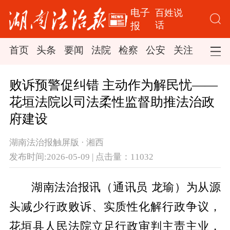
电子
百姓说
话
报
首页
头条
要闻
法院
检察
公安
关注
司法
败诉预警促纠错 主动作为解民忧——
花垣法院以司法柔性监督助推法治政
府建设
湖南法治报触屏版 · 湘西
发布时间:2026-05-09 | 点击量：11032
湖南法治报讯（通讯员 龙瑜）为从源
头减少行政败诉、实质性化解行政争议，
花垣县人民法院立足行政审判主责主业，