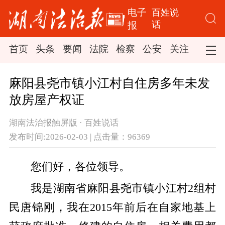
电子
百姓说
话
报
首页
头条
要闻
法院
检察
公安
关注
司法
麻阳县尧市镇小江村自住房多年未发
放房屋产权证
湖南法治报触屏版 · 百姓说话
发布时间:2026-02-03 | 点击量：96369
您们好，各位领导。
我是湖南省麻阳县尧市镇小江村2组村
民唐锦刚，我在2015年前后在自家地基上