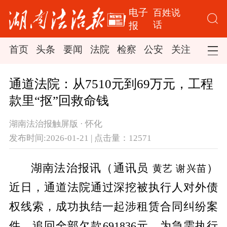
电子
百姓说
话
报
首页
头条
要闻
法院
检察
公安
关注
司法
通道法院：从7510元到69万元，工程
款里“抠”回救命钱
湖南法治报触屏版 · 怀化
发布时间:2026-01-21 | 点击量：12571
湖南法治报讯（通讯员
）
黄艺 谢兴苗
近日，通道法院通过深挖被执行人对外债
权线索，成功执结一起涉租赁合同纠纷案
件，追回全部欠款691836元，为急需执行