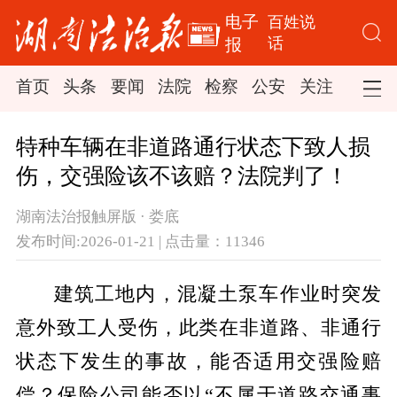
电子
百姓说
话
报
首页
头条
要闻
法院
检察
公安
关注
司法
特种车辆在非道路通行状态下致人损
伤，交强险该不该赔？法院判了！
湖南法治报触屏版 · 娄底
发布时间:2026-01-21 | 点击量：11346
建筑工地内，混凝土泵车作业时突发
意外致工人受伤，此类在非道路、非通行
状态下发生的事故，能否适用交强险赔
偿？保险公司能否以“不属于道路交通事