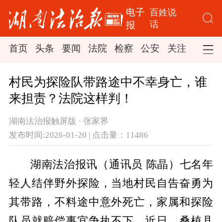
电子
百姓说
话
报
首页
头条
要闻
法院
检察
公安
关注
司法
村民为探险队带路途中不幸身亡，谁
来担责？法院这样判！
湖南法治报触屏版 · 张家界
发布时间:2026-01-20 | 点击量：11486
湖南法治报讯（通讯员 陈晶）七名年
轻人结伴野外探险，当地村民自告奋勇为
其带路，不料途中意外死亡，家属和探险
队员就赔偿事宜争执不下。近日，桑植县