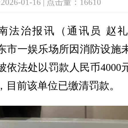
026-01-16 | 点击量：16610
南法治报讯（通讯员 赵
东市一娱乐场所因消防设施
被依法处以罚款人民币
4000
，
目前
该单位
已缴清罚款。