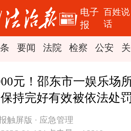
电子
百姓说
话
报
头条
要闻
法院
检察
公安
关
000元！邵东市一娱乐场
未保持完好有效被依法处
报触屏版 · 应急管理