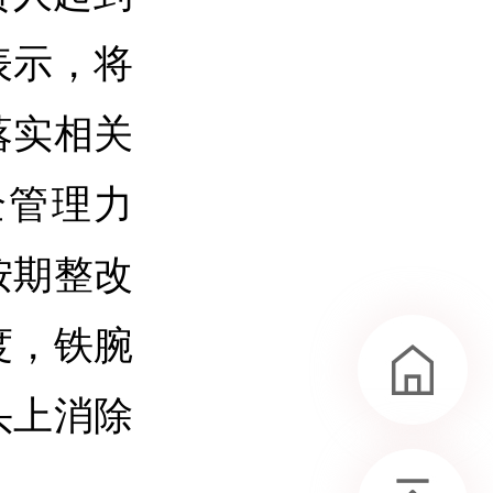
表示，将
落实相关
全管理力
按期整改
度，铁腕
头上消除