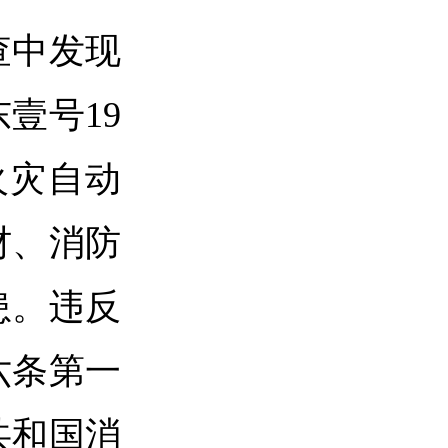
查中发现
壹号19
火灾自动
材、消防
患。违反
六条第一
共和国消