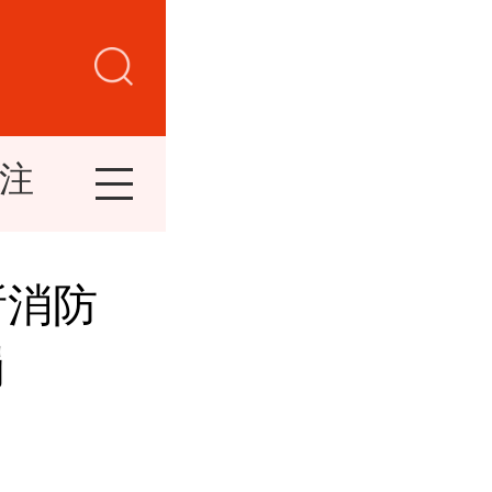
注
司法
清风瞭望
自然资源
所消防
罚