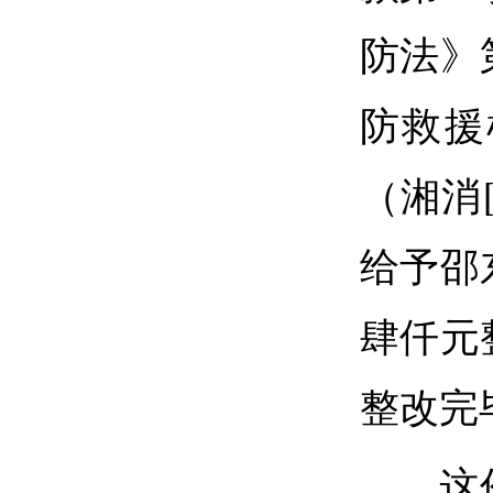
防法》
防救援
（湘消[
给予邵
肆仟元
整改完
这