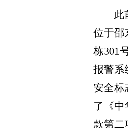
此
位于邵
栋30
报警系
安全标
了《中
款第二