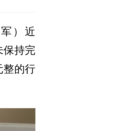
礼军）
近
未保持完
元整的行