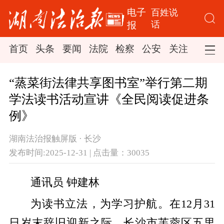
电子
百姓说
话
报
首页
头条
要闻
法院
检察
公安
关注
司法
“蒸菜街法律共享图书室”举行第二期
学法读书活动宣讲《全民阅读促进条
例》
湖南法治报触屏版 · 长沙
发布时间:2025-12-31 | 点击量：30035
通讯员 钟建林
为读书立法，为学习护航。在12月31
日岁末辞旧迎新之际，长沙市芙蓉区五里