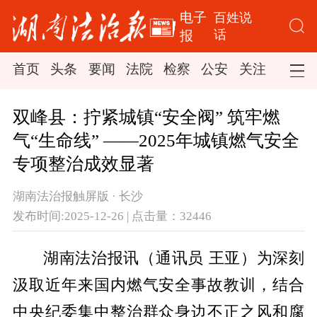
电子
百姓说
话
报
首页
头条
要闻
法院
检察
公安
关注
司法
双峰县：拧紧城镇“安全阀” 筑牢燃
气“生命线” ——2025年城镇燃气安全
专项整治成效显著
湖南法治报触屏版 · 长沙
发布时间:2025-12-26 | 点击量：32446
湖南法治报讯（通讯员 王亚）为深刻
汲取近年来国内燃气安全事故教训，结合
中央纪委集中整治群众身边不正之风和腐