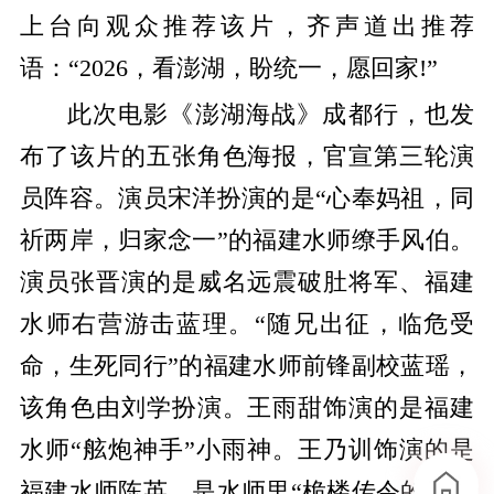
上台向观众推荐该片，齐声道出推荐
语：“2026，看澎湖，盼统一，愿回家!”
此次电影《澎湖海战》成都行，也发
布了该片的五张角色海报，官宣第三轮演
员阵容。演员宋洋扮演的是“心奉妈祖，同
祈两岸，归家念一”的福建水师缭手风伯。
演员张晋演的是威名远震破肚将军、福建
水师右营游击蓝理。“随兄出征，临危受
命，生死同行”的福建水师前锋副校蓝瑶，
该角色由刘学扮演。王雨甜饰演的是福建
水师“舷炮神手”小雨神。王乃训饰演的是
福建水师陈英，是水师里“桅楼传令的矫捷