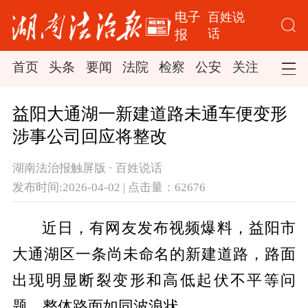
电子
百姓说
话
报
首页
头条
要闻
法院
检察
公安
关注
司法
益阳大通湖一新建道路未通车便变形
涉事公司回应将整改
湖南法治报触屏版 · 百姓说话
发布时间:2026-04-02 | 点击量：62676
近日，有网友发布视频爆料，益阳市
大通湖区一条尚未命名的新建道路，路面
出现明显断裂变形和高低起伏不平等问
题，整体路面如同波浪状。